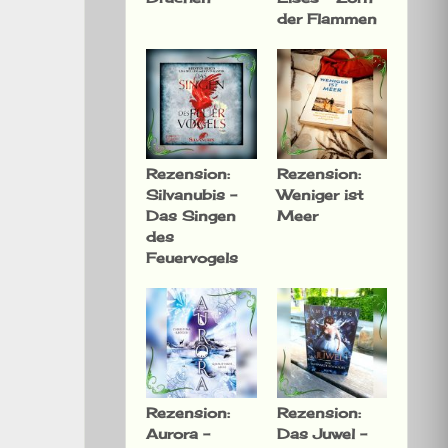
der Flammen
Rezension:
Rezension:
Silvanubis –
Weniger ist
Das Singen
Meer
des
Feuervogels
Rezension:
Rezension:
Aurora –
Das Juwel –