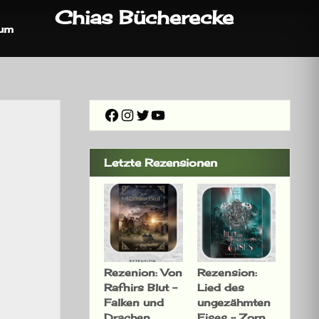
Chias Bücherecke
sum
Facebook
Instagram
Twitter
YouTube
Letzte Rezensionen
Rezenion: Von
Rezension:
Rafnirs Blut –
Lied des
Falken und
ungezähmten
Drachen
Eises – Zorn