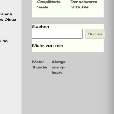
Gesplitterte
Der schwarze
Seele
Schlüssel
Janina
se Dinge
Suchen
Suchen
sind
Mehr von mir:
Metal
Always-
Thunder
in-my-
heart