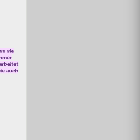
ss sie
immer
arbeitet
sie auch