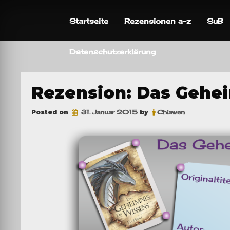
Skip
to
Startseite
Rezensionen a-z
SuB
content
Datenschutzerklärung
Rezension: Das Gehe
Posted on
31. Januar 2015
by
Chiawen