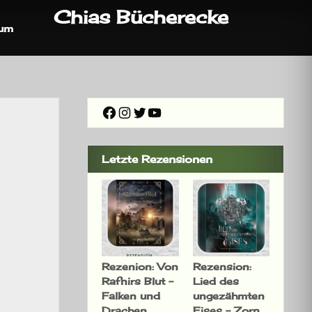
Chias Bücherecke
sum
Facebook
Instagram
Twitter
YouTube
Letzte Rezensionen
Rezenion: Von
Rezension:
Rafnirs Blut –
Lied des
Falken und
ungezähmten
Drachen
Eises – Zorn