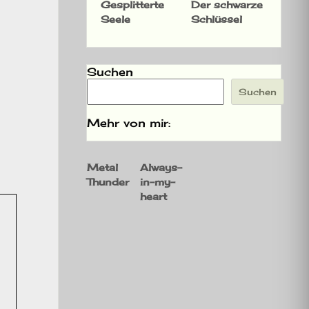
Gesplitterte
Der schwarze
Seele
Schlüssel
Suchen
Suchen
Mehr von mir:
Metal
Always-
Thunder
in-my-
heart