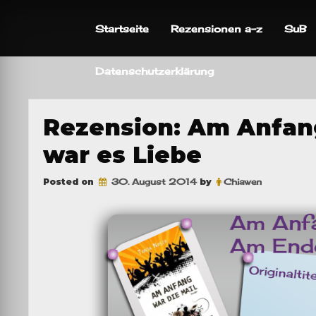
Skip
to
Startseite
Rezensionen a-z
SuB
content
Datenschutzerklärung
Rezension: Am Anfang
war es Liebe
Posted on
30. August 2014
by
Chiawen