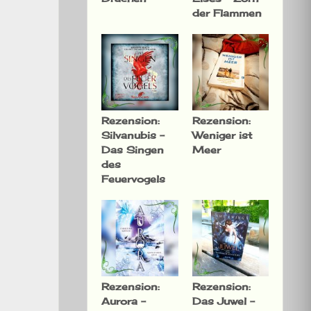
der Flammen
Rezension:
Rezension:
Silvanubis –
Weniger ist
Das Singen
Meer
des
Feuervogels
Rezension:
Rezension:
Aurora –
Das Juwel –