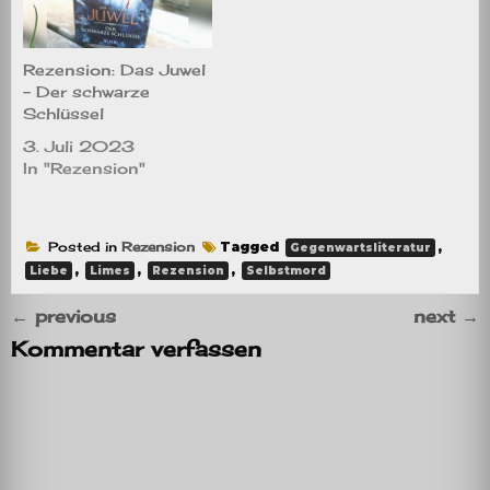
Rezension: Das Juwel
– Der schwarze
Schlüssel
3. Juli 2023
In "Rezension"
Posted in
Rezension
Tagged
,
Gegenwartsliteratur
,
,
,
Liebe
Limes
Rezension
Selbstmord
←
previous
next
→
Kommentar verfassen