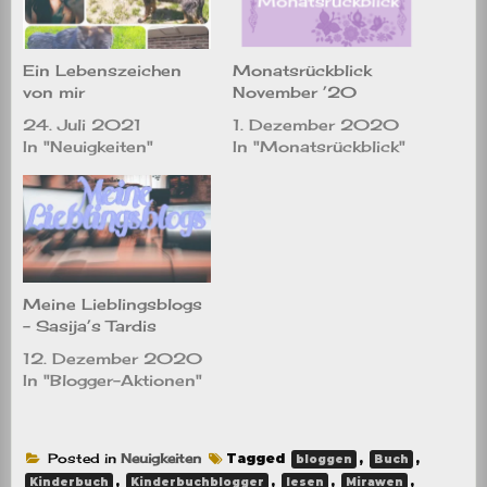
Ein Lebenszeichen
Monatsrückblick
von mir
November ’20
24. Juli 2021
1. Dezember 2020
In "Neuigkeiten"
In "Monatsrückblick"
Meine Lieblingsblogs
– Sasija’s Tardis
12. Dezember 2020
In "Blogger-Aktionen"
Posted in
Neuigkeiten
Tagged
,
,
bloggen
Buch
,
,
,
,
Kinderbuch
Kinderbuchblogger
lesen
Mirawen