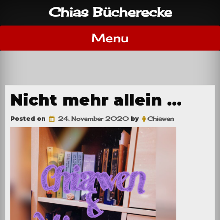
Skip
Chias Bücherecke
to
content
Menu
Nicht mehr allein …
Posted on
24. November 2020
by
Chiawen