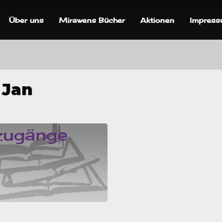
Über uns
Mirawens Bücher
Aktionen
Impres
 Jan