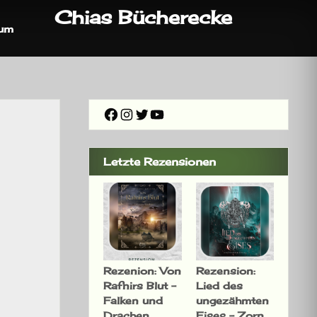
Chias Bücherecke
sum
Facebook
Instagram
Twitter
YouTube
Letzte Rezensionen
Rezenion: Von
Rezension:
Rafnirs Blut –
Lied des
Falken und
ungezähmten
Drachen
Eises – Zorn