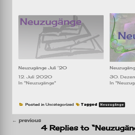
Neuzugänge Juli ’20
Neuzugäng
12. Juli 2020
30. Deze
In "Neuzugänge"
In "Neuzug
Posted in
Uncategorized
Tagged
Neuzugänge
←
previous
4 Replies to “Neuzugän