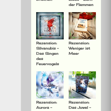
der Flammen
Rezension:
Rezension:
Silvanubis –
Weniger ist
Das Singen
Meer
des
Feuervogels
Rezension:
Rezension:
Aurora –
Das Juwel –