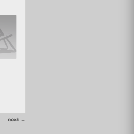
next
→