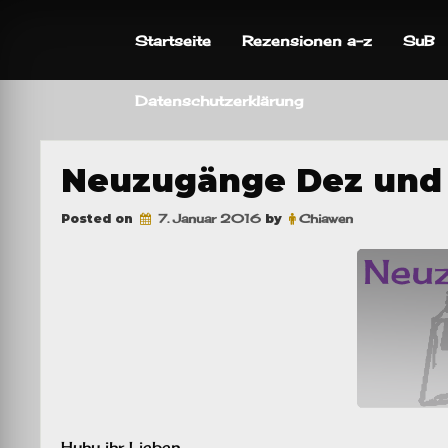
Skip
to
Startseite
Rezensionen a-z
SuB
content
Datenschutzerklärung
Neuzugänge Dez und
Posted on
7. Januar 2016
by
Chiawen
Huhu ihr Lieben,