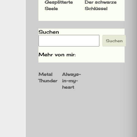
Gesplitterte
Der schwarze
Seele
Schlüssel
Suchen
Suchen
Mehr von mir:
Metal
Always-
Thunder
in-my-
heart