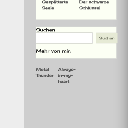
Gesplitterte
Der schwarze
Seele
Schlüssel
Suchen
Suchen
Mehr von mir:
Metal
Always-
Thunder
in-my-
heart