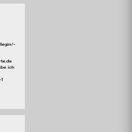
legin/-
te.de
ebe ich
-1