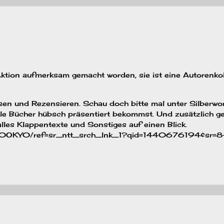
 Aktion aufmerksam gemacht worden, sie ist eine Autorenkol
en und Rezensieren. Schau doch bitte mal unter Silberwor
lle Bücher hübsch präsentiert bekommst. Und zusätzlich g
lles Klappentexte und Sonstiges auf einen Blick.
OKY0/ref=sr_ntt_srch_lnk_1?qid=1440676194&sr=8