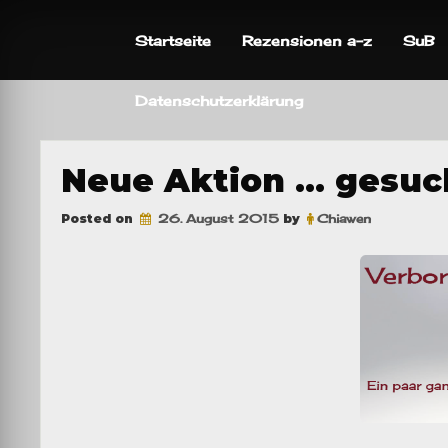
Skip
to
Startseite
Rezensionen a-z
SuB
content
Datenschutzerklärung
Neue Aktion … gesuc
Posted on
26. August 2015
by
Chiawen