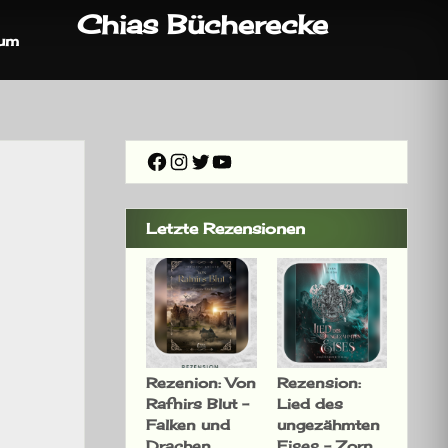
Chias Bücherecke
sum
Facebook
Instagram
Twitter
YouTube
Letzte Rezensionen
Rezenion: Von
Rezension:
Rafnirs Blut –
Lied des
Falken und
ungezähmten
Drachen
Eises – Zorn