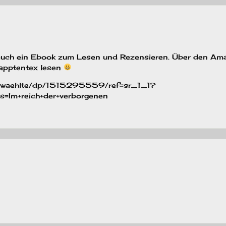
auch ein Ebook zum Lesen und Rezensieren. Über den Am
lapptentex lesen
erwaehlte/dp/1515295559/ref=sr_1_1?
=Im+reich+der+verborgenen