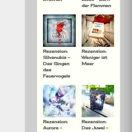
der Flammen
Rezension:
Rezension:
Silvanubis –
Weniger ist
Das Singen
Meer
des
Feuervogels
Rezension:
Rezension:
Aurora –
Das Juwel –