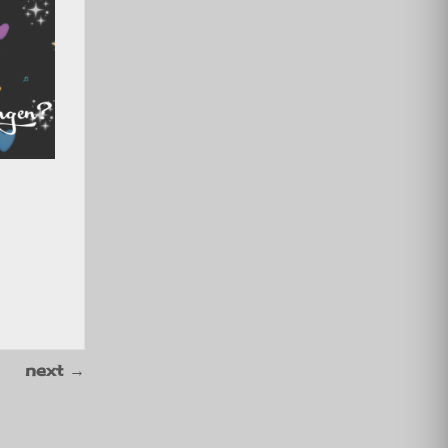
next
→