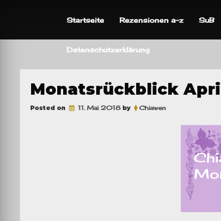
Skip
to
Startseite
Rezensionen a-z
SuB
content
Datenschutzerklärung
Monatsrückblick Apri
Posted on
11. Mai 2018
by
Chiawen