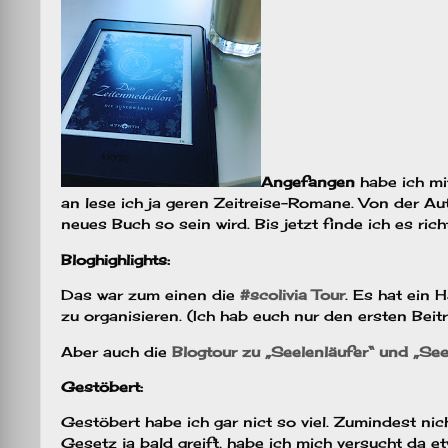
Angefangen
habe ich mi
an lese ich ja geren Zeitreise-Romane. Von der Aut
neues Buch so sein wird. Bis jetzt finde ich es richt
Bloghighlights:
Das war zum einen die
#scolivia Tour
. Es hat ein
zu organisieren. (Ich hab euch nur den ersten Beitra
Aber auch die
Blogtour zu „Seelenläufer“ und „Se
Gestöbert:
Gestöbert habe ich gar nict so viel. Zumindest n
Gesetz ja bald greift, habe ich mich versucht da 