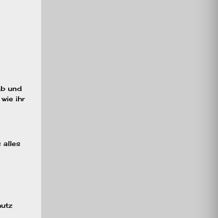
Ab und
wie ihr
 alles
hutz