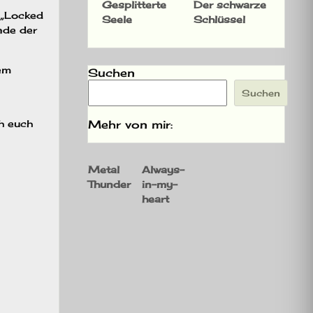
Gesplitterte
Der schwarze
 „Locked
Seele
Schlüssel
nde der
em
Suchen
Suchen
h euch
Mehr von mir:
Metal
Always-
Thunder
in-my-
heart