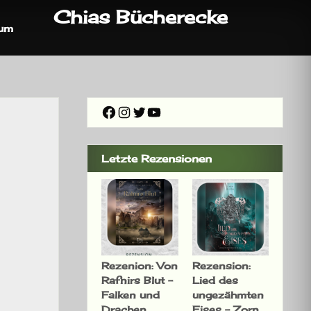
Chias Bücherecke
sum
Facebook
Instagram
Twitter
YouTube
Letzte Rezensionen
Rezenion: Von
Rezension:
Rafnirs Blut –
Lied des
Falken und
ungezähmten
Drachen
Eises – Zorn