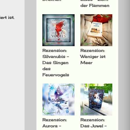
der Flammen
rt ist.
Rezension:
Rezension:
Silvanubis –
Weniger ist
Das Singen
Meer
des
Feuervogels
Rezension:
Rezension:
Aurora –
Das Juwel –