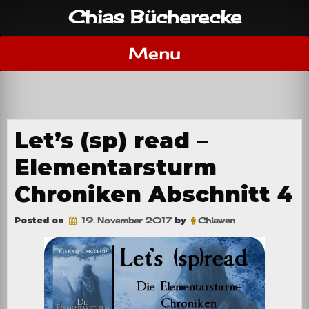
Skip
Chias Bücherecke
to
content
Menu
Let’s (sp) read –
Elementarsturm
Chroniken Abschnitt 4
Posted on
19. November 2017
by
Chiawen