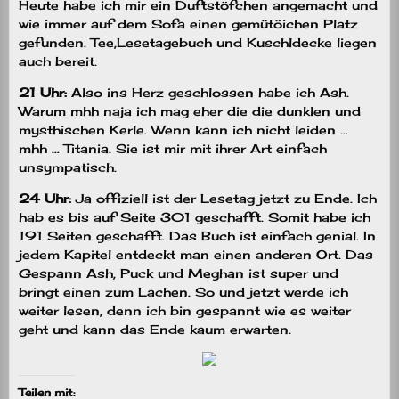
Heute habe ich mir ein Duftstöfchen angemacht und
wie immer auf dem Sofa einen gemütöichen Platz
gefunden. Tee,Lesetagebuch und Kuschldecke liegen
auch bereit.
21 Uhr:
Also ins Herz geschlossen habe ich Ash.
Warum mhh naja ich mag eher die die dunklen und
mysthischen Kerle. Wenn kann ich nicht leiden …
mhh … Titania. Sie ist mir mit ihrer Art einfach
unsympatisch.
24 Uhr:
Ja offiziell ist der Lesetag jetzt zu Ende. Ich
hab es bis auf Seite 301 geschafft. Somit habe ich
191 Seiten geschafft. Das Buch ist einfach genial. In
jedem Kapitel entdeckt man einen anderen Ort. Das
Gespann Ash, Puck und Meghan ist super und
bringt einen zum Lachen. So und jetzt werde ich
weiter lesen, denn ich bin gespannt wie es weiter
geht und kann das Ende kaum erwarten.
Teilen mit: