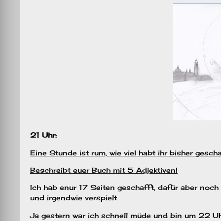
21 Uhr:
Eine Stunde ist rum, wie viel habt ihr bisher gesch
Beschreibt euer Buch mit 5 Adjektiven!
Ich hab enur 17 Seiten geschafft, dafür aber noch l
und irgendwie verspielt
Ja gestern war ich schnell müde und bin um 22 Uhr