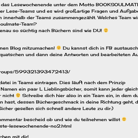
indet das Lesewochenende unter dem Motto BOOKSOULMATE
 hier Lese-Teams und es wird großartige Fragen und Aufga
n innerhalb der Teams zusammengezählt. Welches Team wi
soulmate-Team?
genau so süchtig nach Büchern sind wie DU!
einen Blog mitzumachen!
Du kannst dich in FB austausch
 quatschen und dann deine Antworten und bearbeiteten A
om/groups/599321393472413/
atei in Teams eintragen. Dies läuft nach dem Prinzip
n Namen ein paar L Lieblingsbücher, somit kann jeder gleic
r nicht
Schreibe dich hier also in ein Team ein, in dem d
 hast, dessen Büchergeschmack in deine Richtung geht, 
her gesellen sich schnell andere Leute zu dir:)
Kommentar bescheid ob und wie du teilnehmen willst
iste-lesewochenende-no2.html
chen mit dir!