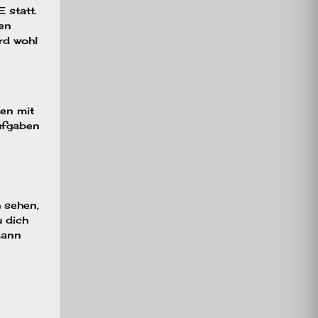
 statt.
ben
rd wohl
en mit
ufgaben
h sehen,
u dich
dann