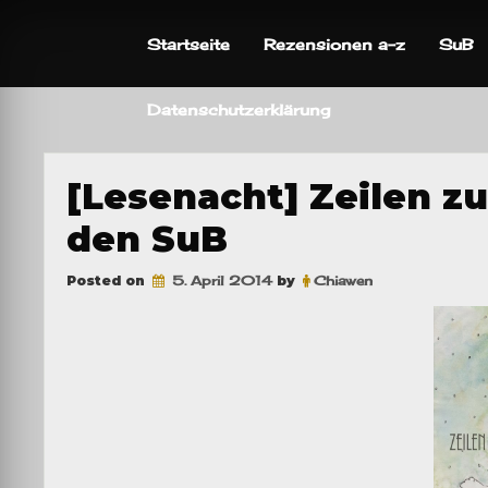
Skip
to
Startseite
Rezensionen a-z
SuB
content
Datenschutzerklärung
[Lesenacht] Zeilen zu
den SuB
Posted on
5. April 2014
by
Chiawen