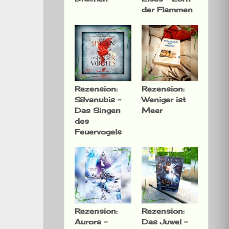
der Flammen
Rezension:
Rezension:
Silvanubis –
Weniger ist
Das Singen
Meer
des
Feuervogels
Rezension:
Rezension:
Aurora –
Das Juwel –