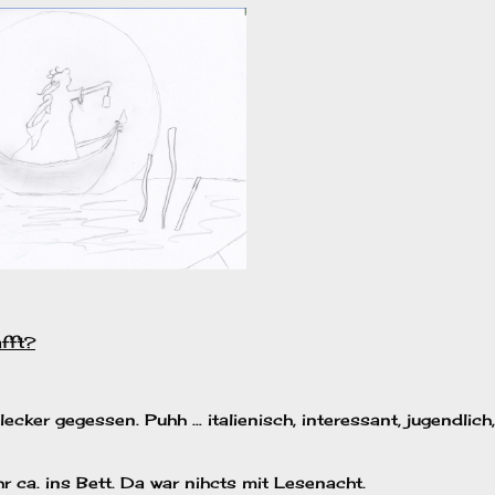
afft?
ecker gegessen. Puhh … italienisch, interessant, jugendlich,
 ca. ins Bett. Da war nihcts mit Lesenacht.