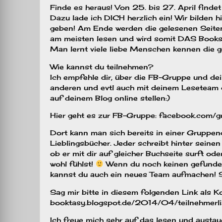
Finde es heraus! Von 25. bis 27. April f
Dazu lade ich DICH herzlich ein! Wir bilden
geben! Am Ende werden die gelesenen Seite
am meisten lesen und wird somit DAS Book
Man lernt viele liebe Menschen kennen die 
Wie kannst du teilnehmen?
Ich empfehle dir, über die FB-Gruppe und d
anderen und evtl auch mit deinem Leseteam
auf deinem Blog online stellen:)
Hier geht es zur FB-Gruppe: facebook.c
Dort kann man sich bereits in einer Gruppend
Lieblingsbücher. Jeder schreibt hinter seine
ob er mit dir auf gleicher Buchseite surft ode
wohl fühlst!
Wenn du noch keinen gefunden
kannst du auch ein neues Team aufmachen! Sic
Sag mir bitte in diesem folgenden Link als 
booktasy.blogspot.de/2014/04/teilnehmerl
Ich freue mich sehr auf das lesen und austau