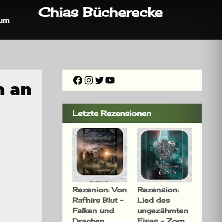
Chias Bücherecke
sum
Facebook
Instagram
Twitter
YouTube
n an
Letzte Rezensionen
Rezenion: Von
Rezension:
Rafnirs Blut –
Lied des
Falken und
ungezähmten
Drachen
Eises – Zorn