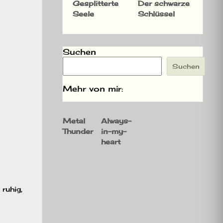
Gesplitterte
Der schwarze
Seele
Schlüssel
Suchen
Suchen
Mehr von mir:
Metal
Always-
Thunder
in-my-
heart
 ruhig,