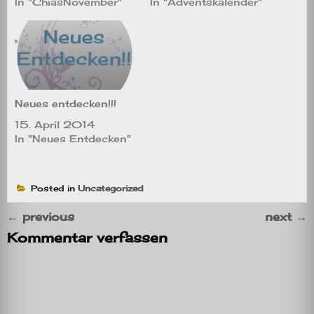
In "ChiasNovember"
In "Adventskalender"
Neues entdecken!!!
15. April 2014
In "Neues Entdecken"
Posted in
Uncategorized
←
previous
next
→
Kommentar verfassen